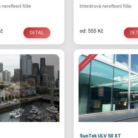
 nereflexní fólie
Interiérová nereflexní fólie
Kč
od: 555 Kč
DETAIL
DET
SunTek ULV 50 XT