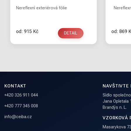
Nereflexní exteriérová fólie
Nereflexní
od: 915 Kč
od: 869 
DETAIL
KONTAKT
NAVŠTIVTE
+420 326 911 044
Sídlo společnost
Jana Opletala
+420 777 345 008
Brandýs n. L.
info@ceiba.cz
VZORKOVÁ 
Masarykova 73