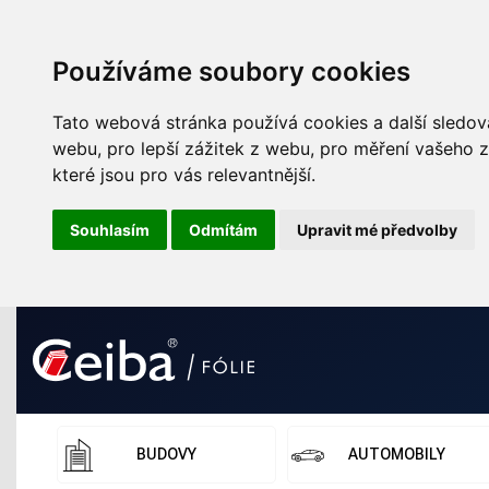
Používáme soubory cookies
Tato webová stránka používá cookies a další sledova
webu
,
pro lepší zážitek z webu
,
pro měření vašeho z
které jsou pro vás relevantnější
.
Souhlasím
Odmítám
Upravit mé předvolby
BUDOVY
AUTOMOBILY