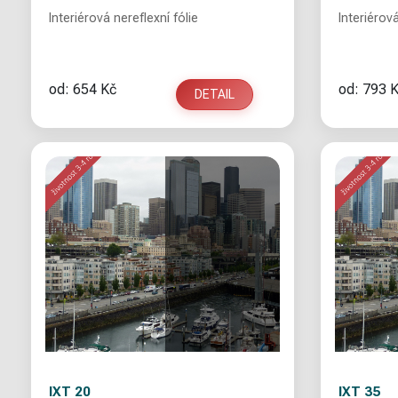
Interiérová nereflexní fólie
Interiérová
od: 654 Kč
od: 793 
DETAIL
IXT 20
IXT 35