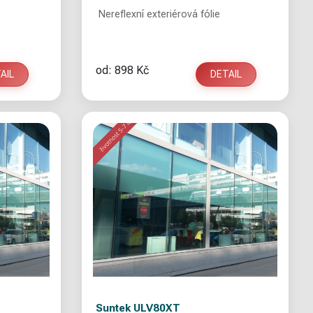
Nereflexní exteriérová fólie
od: 898 Kč
AIL
DETAIL
Suntek ULV80XT