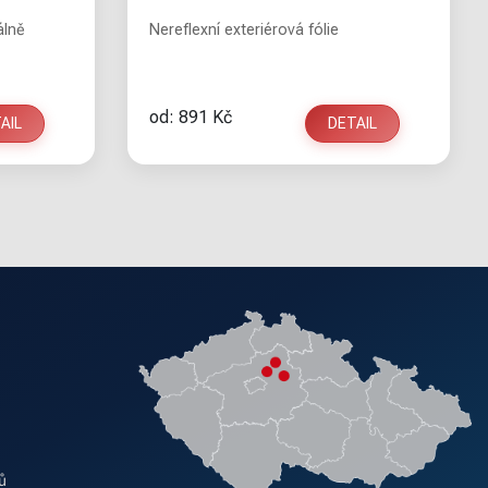
álně
Nereflexní exteriérová fólie
od: 891 Kč
AIL
DETAIL
ů