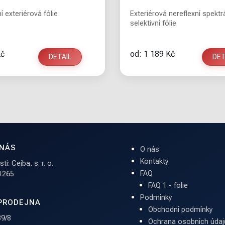
 exteriérová fólie
Exteriérová nereflexní spektr
selektivní fólie
Kč
od: 1 189 Kč
DETAIL
DET
 NÁS
O nás
Kontakty
i: Ceiba, s. r. o.
FAQ
 1265
FAQ 1 - folie
Podmínky
PRODEJNA
Obchodní podmínky
9/8
Ochrana osobních údaj