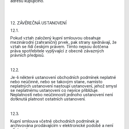
adresu kupujícího.
12. ZÁVĚREČNÁ USTANOVENÍ
12.1.
Pokud vztah založený kupní smlouvou obsahuje
mezinárodní (zahraniční) prvek, pak strany sjednávají, že
vztah se řídí českým právem. Tímto nejsou dotčena
práva spotřebitele vyplývající z obecně závazných
právních předpisů.
12.2.
Je-li některé ustanovení obchodních podmínek neplatné
nebo neúčinné, nebo se takovým stane, namísto
neplatných ustanovení nastoupí ustanovení, jehož smysl
se neplatnému ustanovení co nejvíce přibližuje.
Neplatností nebo neúčinností jednoho ustanovení není
dotknutá platnost ostatních ustanovení.
12.3.
Kupní smlouva včetně obchodních podmínek je
archivována prodávajícím v elektronické podobě a není