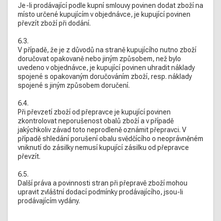
Je-li prodávající podle kupní smlouvy povinen dodat zboží na
místo určené kupujícím v objednávce, je kupující povinen
převzít zboží při dodání.
6.3.
V případě, že je z důvodů na straně kupujícího nutno zboží
doručovat opakovaně nebo jiným způsobem, než bylo
uvedeno v objednávce, je kupující povinen uhradit náklady
spojené s opakovaným doručováním zboží, resp. náklady
spojené s jiným způsobem doručení.
6.4.
Při převzetí zboží od přepravce je kupující povinen
zkontrolovat neporušenost obalů zboží a v případě
jakýchkoliv závad toto neprodleně oznámit přepravci. V
případě shledání porušení obalu svědčícího o neoprávněném
vniknutí do zásilky nemusí kupující zásilku od přepravce
převzít.
6.5.
Další práva a povinnosti stran při přepravě zboží mohou
upravit zvláštní dodací podmínky prodávajícího, jsou-li
prodávajícím vydány.