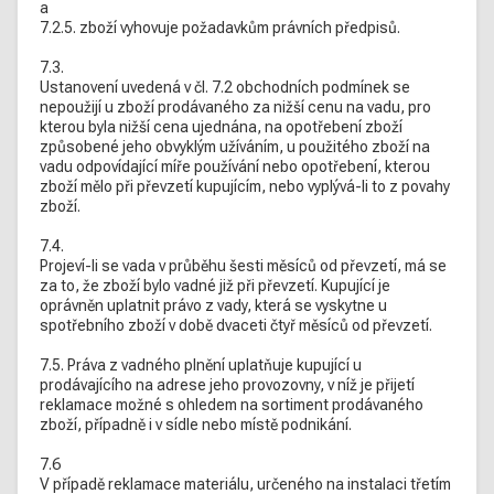
a
7.2.5. zboží vyhovuje požadavkům právních předpisů.
7.3.
Ustanovení uvedená v čl. 7.2 obchodních podmínek se
nepoužijí u zboží prodávaného za nižší cenu na vadu, pro
kterou byla nižší cena ujednána, na opotřebení zboží
způsobené jeho obvyklým užíváním, u použitého zboží na
vadu odpovídající míře používání nebo opotřebení, kterou
zboží mělo při převzetí kupujícím, nebo vyplývá-li to z povahy
zboží.
7.4.
Projeví-li se vada v průběhu šesti měsíců od převzetí, má se
za to, že zboží bylo vadné již při převzetí. Kupující je
oprávněn uplatnit právo z vady, která se vyskytne u
spotřebního zboží v době dvaceti čtyř měsíců od převzetí.
7.5. Práva z vadného plnění uplatňuje kupující u
prodávajícího na adrese jeho provozovny, v níž je přijetí
reklamace možné s ohledem na sortiment prodávaného
zboží, případně i v sídle nebo místě podnikání.
7.6
V případě reklamace materiálu, určeného na instalaci třetím