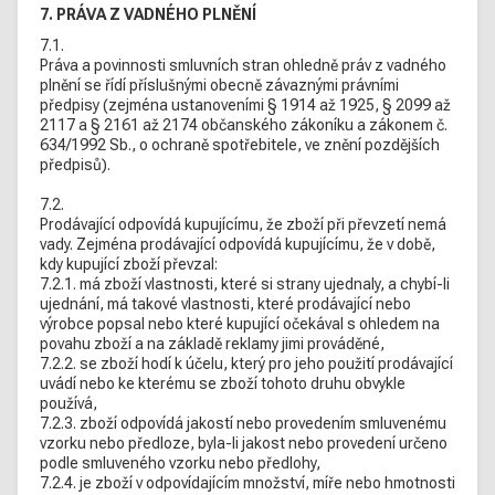
7. PRÁVA Z VADNÉHO PLNĚNÍ
7.1.
Práva a povinnosti smluvních stran ohledně práv z vadného
plnění se řídí příslušnými obecně závaznými právními
předpisy (zejména ustanoveními § 1914 až 1925, § 2099 až
2117 a § 2161 až 2174 občanského zákoníku a zákonem č.
634/1992 Sb., o ochraně spotřebitele, ve znění pozdějších
předpisů).
7.2.
Prodávající odpovídá kupujícímu, že zboží při převzetí nemá
vady. Zejména prodávající odpovídá kupujícímu, že v době,
kdy kupující zboží převzal:
7.2.1. má zboží vlastnosti, které si strany ujednaly, a chybí-li
ujednání, má takové vlastnosti, které prodávající nebo
výrobce popsal nebo které kupující očekával s ohledem na
povahu zboží a na základě reklamy jimi prováděné,
7.2.2. se zboží hodí k účelu, který pro jeho použití prodávající
uvádí nebo ke kterému se zboží tohoto druhu obvykle
používá,
7.2.3. zboží odpovídá jakostí nebo provedením smluvenému
vzorku nebo předloze, byla-li jakost nebo provedení určeno
podle smluveného vzorku nebo předlohy,
7.2.4. je zboží v odpovídajícím množství, míře nebo hmotnosti