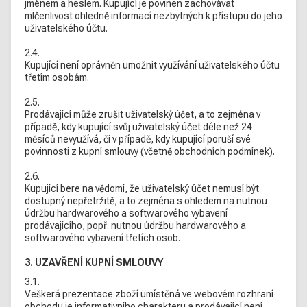
jménem a heslem. Kupující je povinen zachovávat
mlčenlivost ohledně informací nezbytných k přístupu do jeho
uživatelského účtu.
2.4.
Kupující není oprávněn umožnit využívání uživatelského účtu
třetím osobám.
2.5.
Prodávající může zrušit uživatelský účet, a to zejména v
případě, kdy kupující svůj uživatelský účet déle než 24
měsíců nevyužívá, či v případě, kdy kupující poruší své
povinnosti z kupní smlouvy (včetně obchodních podmínek).
2.6.
Kupující bere na vědomí, že uživatelský účet nemusí být
dostupný nepřetržitě, a to zejména s ohledem na nutnou
údržbu hardwarového a softwarového vybavení
prodávajícího, popř. nutnou údržbu hardwarového a
softwarového vybavení třetích osob.
3. UZAVŘENÍ KUPNÍ SMLOUVY
3.1.
Veškerá prezentace zboží umístěná ve webovém rozhraní
obchodu je informativního charakteru a prodávající není