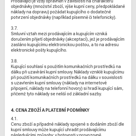
Prodávající je vždy oprávněn v závislosti na charakteru
objednávky (množství zboží, výše kupní ceny, předpokládané
náklady na dopravu) požádat kupujícího o dodatečné
potvrzení objednávky (například písemně či telefonicky).
3.7.
Smluvní vztah mezi prodávajícím a kupujícím vzniká
doručením přijetí objednávky (akceptací), jež je prodávajícím
zasláno kupujícímu elektronickou poštou, a to na adresu
elektronické pošty kupujícího.
3.8.
Kupující souhlasí s použitím komunikačních prostředků na
dálku při uzavírání kupní smlouvy. Náklady vzniklé kupujícímu
při použití komunikačních prostředků na dálku v souvislosti
s uzavřením kupní smlouvy (náklady na internetové
připojení, náklady na telefonní hovory) si hradí kupující sám,
přičemž tyto náklady se neliší od základní sazby.
4. CENA ZBOŽÍ A PLATEBNÍ PODMÍNKY
4.1.
Cenu zboží a případné náklady spojené s dodáním zboží dle
kupní smlouvy může kupující uhradit prodávajícímu
následujícími způsoby: v hotovosti v provozovně