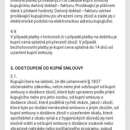
ohledně plateb prováděných na základě kupní smlouvy
kupujícímu daňový doklad – fakturu. Prodávající je plátcem
daně z přidané hodnoty. Daňový doklad – fakturu vystaví
prodávající kupujícímu po uhrazení ceny zboží a zašle jej v
elektronické podobě na elektronickou adresu kupujícího.
4.9.
V případě platby v hotovosti či v případě platby na dobírku je
kupní cena splatná při převzetí zboží. V případě
bezhotovostní platby je kupní cena splatná do 14 dnů od
uzavření kupní smlouvy.
5. ODSTOUPENÍ OD KUPNÍ SMLOUVY
5.1.
Kupující bere na vědomí, že dle ustanovení § 1837
občanského zákoníku, nelze mimo jiné odstoupit od kupní
smlouvy o dodávce zboží, které bylo upraveno podle přání
kupujícího nebo pro jeho osobu, od kupní smlouvy o
dodávce zboží, které podléhá rychlé zkáze, jakož i zboží,
které bylo po dodání nenávratně smíseno s jiným zbožím, od
kupní smlouvy o dodávce zboží v uzavřeném obalu, které
spotřebitel z obalu vyňal a z hygienických důvodů jej není
možné vrátit a od kupní smlouvy o dodávce zvukové nebo
obrazové nahrávky nebo počítačového programu, pokud