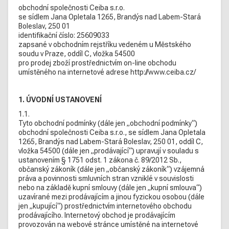
obchodní společnosti Ceiba s.r.o.
se sídlem Jana Opletala 1265, Brandýs nad Labem-Stará
Boleslav, 250 01
identifikační číslo: 25609033
zapsané v obchodním rejstříku vedeném u Městského
soudu v Praze, oddíl C, vložka 54500
pro prodej zboží prostřednictvím on-line obchodu
umístěného na internetové adrese http://www.ceiba.cz/
1. ÚVODNÍ USTANOVENÍ
1.1.
Tyto obchodní podmínky (dále jen „obchodní podmínky“)
obchodní společnosti Ceiba s.r.o., se sídlem Jana Opletala
1265, Brandýs nad Labem-Stará Boleslav, 250 01, oddíl C,
vložka 54500 (dále jen „prodávající“) upravují v souladu s
ustanovením § 1751 odst. 1 zákona č. 89/2012 Sb.,
občanský zákoník (dále jen „občanský zákoník“) vzájemná
práva a povinnosti smluvních stran vzniklé v souvislosti
nebo na základě kupní smlouvy (dále jen „kupní smlouva“)
uzavírané mezi prodávajícím a jinou fyzickou osobou (dále
jen „kupující“) prostřednictvím internetového obchodu
prodávajícího. Internetový obchod je prodávajícím
provozován na webové stránce umístěné na internetové