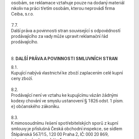
osobám, se reklamace vztahuje pouze na dodaný materiál
nikoliv na práci třetím osobám, kterou neprovádí firma
Ceiba, s.r.o.
7.7.
Další práva a povinnosti stran související s odpovědností
prodávajícího za vady může upravit reklamační řád
prodávajícího.
8.
DALŠÍ PRÁVA A POVINNOSTI SMLUVNÍCH STRAN
8.1.
Kupující nabývá vlastnictví ke zboží zaplacením celé kupní
ceny zboží.
8.2.
Prodávající není ve vztahu ke kupujícímu vázán žádnými
kodexy chování ve smyslu ustanovení § 1826 odst. 1 písm.
e) občanského zákoníku.
8.3.
K mimosoudnímu řešení spotřebitelských sporů z kupní
smlouvy je příslušná Česká obchodní inspekce, se sídlem
Štěpánská 567/15, 120 00 Praha 2, IČ: 000 20 869,