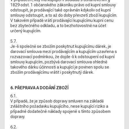
1829 odst. 1 občanského zákoníku právo od kupní smlouvy
odstoupit, je prodávající také oprávněn kdykoliv od kupní
smlouvy odstoupit, a to až do doby převzetí zboží kupujícím.
V takovém případě vrátí prodávající kupujícímu kupní cenu
bez zbytečného odkladu, a to bezhotovostně na účet
určený kupujícím.
5.7.
Je-li společně se zbožím poskytnut kupujícímu dárek, je
darovací smlouva mezi prodávajícím a kupujícím uzavřena s
rozvazovací podmínkou, že dojde-li k odstoupení od kupní
smlouvy kupujícím, pozbývá darovací smlouva ohledně
takového dárku účinnosti a kupující je povinen spolu se
zbožím prodávajícímu vrátit i poskytnutý dárek.
6. PŘEPRAVA A DODÁNÍ ZBOŽÍ
6.1.
V případě, že je způsob dopravy smluven na základě
zvláštního požadavku kupujícího, nese kupující riziko a
případné dodatečné náklady spojené s tímto způsobem
dopravy.
6.2.