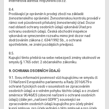
internetová adresa: http://www.coi.cz.
8.4.
Prodávající je oprávněn k prodeji zboží na základě
živnostenského oprávnění. Živnostenskou kontrolu provádí v
rámci své působnosti příslušný živnostenský úřad. Dozor
nad oblastí ochrany osobních údajů vykonává Úřad pro
ochranu osobních údajů. Česká obchodní inspekce
vykonává ve vymezeném rozsahu mimo jiné dozor nad
dodržováním zákona č. 634/1992 Sb., o ochraně
spotřebitele, ve znění pozdějších předpisů.
8.5.
Kupující tímto přebírá na sebe nebezpečí změny okolností ve
smyslu § 1765 odst. 2 občanského zákoníku.
9. OCHRANA OSOBNÍCH ÚDAJŮ
9.1. Svou informační povinnost vůči kupujícímu ve smyslu čl.
13 Nařízení Evropského parlamentu a Rady 2016/679 o
ochraně fyzických osob v souvislosti se zpracováním
osobních údajů a o volném pohybu těchto údajů a o zrušení
směrnice 95/46/ES (obecné nařízení o ochraně osobních
údajů) (dále jen „nařízení GDPR“) související se
zpracováním osobních údajů kupujícího pro účely plnění
kupní smlouvy, pro účely jednání o této smlouvě a pro účely