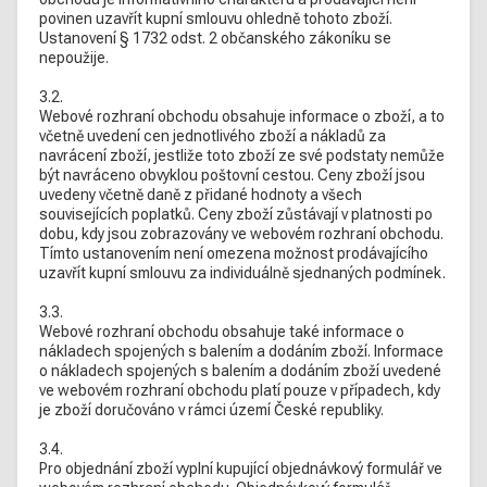
povinen uzavřít kupní smlouvu ohledně tohoto zboží.
Ustanovení § 1732 odst. 2 občanského zákoníku se
nepoužije.
3.2.
Webové rozhraní obchodu obsahuje informace o zboží, a to
včetně uvedení cen jednotlivého zboží a nákladů za
navrácení zboží, jestliže toto zboží ze své podstaty nemůže
být navráceno obvyklou poštovní cestou. Ceny zboží jsou
uvedeny včetně daně z přidané hodnoty a všech
souvisejících poplatků. Ceny zboží zůstávají v platnosti po
dobu, kdy jsou zobrazovány ve webovém rozhraní obchodu.
Tímto ustanovením není omezena možnost prodávajícího
uzavřít kupní smlouvu za individuálně sjednaných podmínek.
3.3.
Webové rozhraní obchodu obsahuje také informace o
nákladech spojených s balením a dodáním zboží. Informace
o nákladech spojených s balením a dodáním zboží uvedené
ve webovém rozhraní obchodu platí pouze v případech, kdy
je zboží doručováno v rámci území České republiky.
3.4.
Pro objednání zboží vyplní kupující objednávkový formulář ve