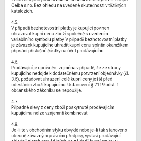
Ceiba s.r.o. Bez ohledu na uvedené skutečnosti v tištěných
katalozích.
4.5.
V případě bezhotovostní platby je kupující povinen
uhrazovat kupní cenu zboží společně s uvedením
variabilního symbolu platby. V případě bezhotovostní platby
je závazek kupujícího uhradit kupní cenu splněn okamžikem
připsání příslušné částky na účet prodávajícího.
4.6.
Prodávající je oprávněn, zejména v případě, že ze strany
kupujícího nedojde k dodatečnému potvrzení objednávky (čl.
3.6), požadovat uhrazení celé kupní ceny ještě před
odesláním zboží kupujícímu. Ustanovení § 2119 odst. 1
občanského zákoníku se nepoužije.
4.7.
Případné slevy z ceny zboží poskytnuté prodávajícím
kupujícímu nelze vzájemně kombinovat.
4.8.
Je-li to v obchodním styku obvyklé nebo je-li tak stanoveno
obecně závaznými právními předpisy, vystaví prodávající