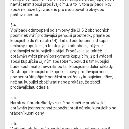
navrácením zboží prodávajícímu, a to i v tom případě, kdy
zboží nemůže být vráceno pro svou povahu obvyklou
poštovní cestou.
5.4.
V případě odstoupení od smlouvy dle čl. 5.2 obchodních
podmínek vrátí prodávající peněžní prostředky přijaté od
kupujícího do čtrnácti (14) dnů od odstoupení od kupní
smlouvy kupujícím, a to stejným způsobem, jakým je
prodávající od kupujícího přijal. Prodávající je taktéž
oprávněn vrátit plnění poskytnuté kupujícím již při vrácení
zboží kupujícím či jiným způsobem, pokud s tím kupující
bude souhlasit a nevzniknou tím kupujícímu další náklady.
Odstoupí-li kupující od kupní smlouvy, prodávající není
povinen vrátit přijaté peněžní prostředky kupujícímu dříve,
než mu kupující zboží vrátí nebo prokáže, že zboží
prodávajícímu odeslal.
5.5.
Nárok na úhradu škody vzniklé na zboží je prodávající
oprávněn jednostranně započíst proti nároku kupujícího na
vrácení kupní ceny.
5.6.
V případech, kdy má kupující v souladu s ustanovením §