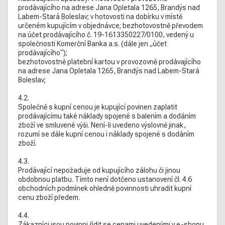
prodávajícího na adrese Jana Opletala 1265, Brandýs nad
Labem-Stará Boleslav; v hotovosti na dobírku v místě
určeném kupujícím v objednávce; bezhotovostně převodem
na účet prodávajícího č. 19-1613350227/0100, vedený u
společnosti Komerční Banka a.s. (dále jen „účet
prodávajícího“);
bezhotovostně platební kartou v provozovně prodávajícího
na adrese Jana Opletala 1265, Brandýs nad Labem-Stará
Boleslav;
4.2.
Společně s kupní cenou je kupující povinen zaplatit
prodávajícímu také náklady spojené s balením a dodáním
zboží ve smluvené výši. Není-li uvedeno výslovně jinak,
rozumí se dále kupní cenou i náklady spojené s dodáním
zboží.
4.3.
Prodávající nepožaduje od kupujícího zálohu či jinou
obdobnou platbu. Tímto není dotčeno ustanovení čl. 4.6
obchodních podmínek ohledně povinnosti uhradit kupní
cenu zboží předem.
4.4.
Zákazníci jsou povinni řídit se cenami uvedenými v e-shopu