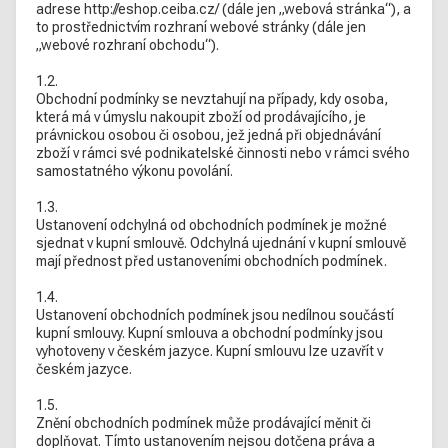
adrese http://eshop.ceiba.cz/ (dále jen „webová stránka“), a
to prostřednictvím rozhraní webové stránky (dále jen
„webové rozhraní obchodu“).
1.2.
Obchodní podmínky se nevztahují na případy, kdy osoba,
která má v úmyslu nakoupit zboží od prodávajícího, je
právnickou osobou či osobou, jež jedná při objednávání
zboží v rámci své podnikatelské činnosti nebo v rámci svého
samostatného výkonu povolání.
1.3.
Ustanovení odchylná od obchodních podmínek je možné
sjednat v kupní smlouvě. Odchylná ujednání v kupní smlouvě
mají přednost před ustanoveními obchodních podmínek.
1.4.
Ustanovení obchodních podmínek jsou nedílnou součástí
kupní smlouvy. Kupní smlouva a obchodní podmínky jsou
vyhotoveny v českém jazyce. Kupní smlouvu lze uzavřít v
českém jazyce.
1.5.
Znění obchodních podmínek může prodávající měnit či
doplňovat. Tímto ustanovením nejsou dotčena práva a