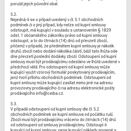
porušil jejich původní obal.
5.2.
Nejedná-li se o případ uvedený v čl. 5.1 obchodních
podmínek či o jiný případ, kdy nelze od kupní smlouvy
odstoupit, má kupující v souladu s ustanovením § 1829
odst. 1 občanského zákoníku právo od kupní smlouvy
odstoupit, a to do čtrnácti (14) dnů od převzetí zboží,
přičemž v případě, že předmětem kupní smlouvy je několik
druhů zboží nebo dodání několika částí, běží tato lhůta ode
dne převzetí poslední dodávky zboží. Odstoupení od kupní
smlouvy musí být prodávajícímu odesláno ve lhůtě uvedené v
předchozí větě. Pro odstoupení od kupní smlouvy může
kupující využit vzorový formulář poskytovaný prodávajícím,
jenž tvoří přílohu obchodních podmínek. Odstoupení od
kupní smlouvy může kupující zasílat mimo jiné na adresu
provozovny prodávajícího či na adresu elektronické pošty
prodávajícího info@ceiba.cz.
5.3.
V případě odstoupení od kupní smlouvy dle čl. 5.2
obchodních podmínek se kupní smlouva od počátku ruší.
Zboží musí být prodávajícímu vráceno do čtrnácti (14) dnů
od odstoupení od smlouvy prodávajícímu. Odstoupí-li
kupující od kupní smlouvy, nese kupující náklady spojené s