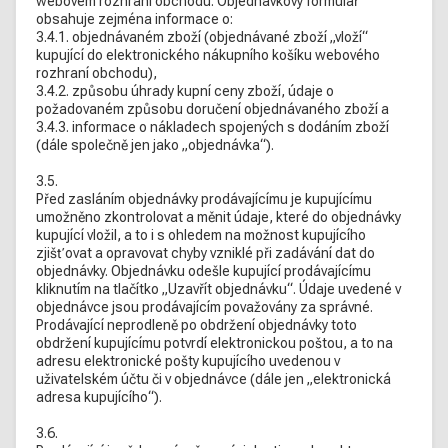
webovém rozhraní obchodu. Objednávkový formulář
obsahuje zejména informace o:
3.4.1. objednávaném zboží (objednávané zboží „vloží“
kupující do elektronického nákupního košíku webového
rozhraní obchodu),
3.4.2. způsobu úhrady kupní ceny zboží, údaje o
požadovaném způsobu doručení objednávaného zboží a
3.4.3. informace o nákladech spojených s dodáním zboží
(dále společně jen jako „objednávka“).
3.5.
Před zasláním objednávky prodávajícímu je kupujícímu
umožněno zkontrolovat a měnit údaje, které do objednávky
kupující vložil, a to i s ohledem na možnost kupujícího
zjišťovat a opravovat chyby vzniklé při zadávání dat do
objednávky. Objednávku odešle kupující prodávajícímu
kliknutím na tlačítko „Uzavřít objednávku“. Údaje uvedené v
objednávce jsou prodávajícím považovány za správné.
Prodávající neprodleně po obdržení objednávky toto
obdržení kupujícímu potvrdí elektronickou poštou, a to na
adresu elektronické pošty kupujícího uvedenou v
uživatelském účtu či v objednávce (dále jen „elektronická
adresa kupujícího“).
3.6.