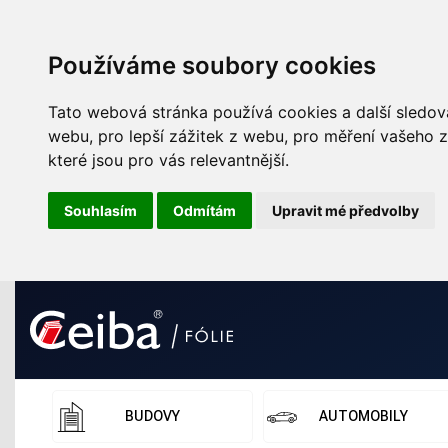
Používáme soubory cookies
Tato webová stránka používá cookies a další sledova
webu
,
pro lepší zážitek z webu
,
pro měření vašeho z
které jsou pro vás relevantnější
.
Souhlasím
Odmítám
Upravit mé předvolby
BUDOVY
AUTOMOBILY