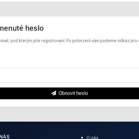
enuté heslo
mail, pod kterým jste registrovaní. Po potvrzení vám pošleme odkaz pro
Obnovit heslo
 NÁS
O nás