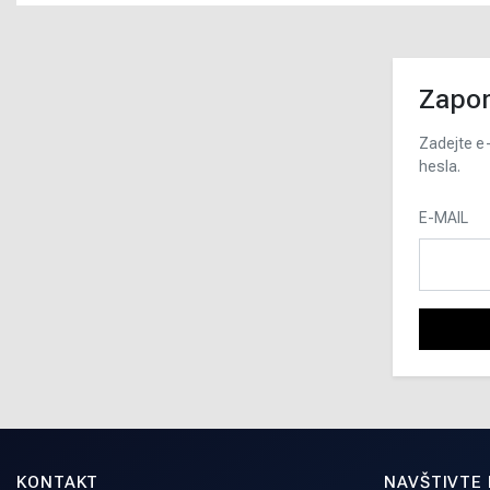
Zapom
Zadejte e-
hesla.
E-MAIL
KONTAKT
NAVŠTIVTE