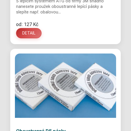
S lepícím systémem ATG od firmy 3M snadno
nanesete proužek oboustranně lepící pásky a
slepíte např. obalovou...
od: 127 Kč
DETAIL