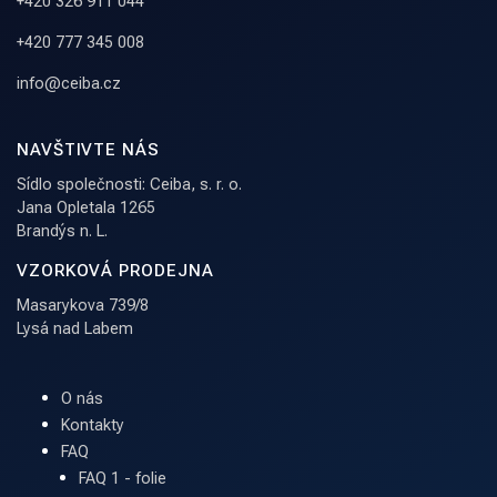
+420 326 911 044
+420 777 345 008
info@ceiba.cz
NAVŠTIVTE NÁS
Sídlo společnosti: Ceiba, s. r. o.
Jana Opletala 1265
Brandýs n. L.
VZORKOVÁ PRODEJNA
Masarykova 739/8
Lysá nad Labem
O nás
Kontakty
FAQ
FAQ 1 - folie