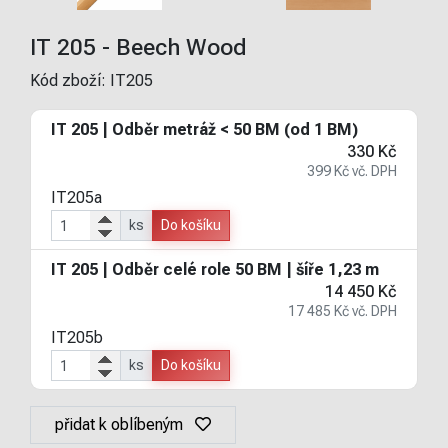
IT 205 - Beech Wood
Kód zboží:
IT205
IT 205 | Odběr metráž < 50 BM (od 1 BM)
330 Kč
399 Kč vč. DPH
IT205a
ks
Do košíku
IT 205 | Odběr celé role 50 BM | šíře 1,23 m
14 450 Kč
17 485 Kč vč. DPH
IT205b
ks
Do košíku
přidat k oblíbeným