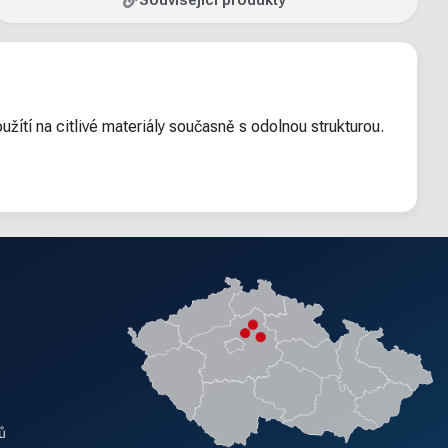
Související produkty
oužítí na citlivé materiály současně s odolnou strukturou.
ů