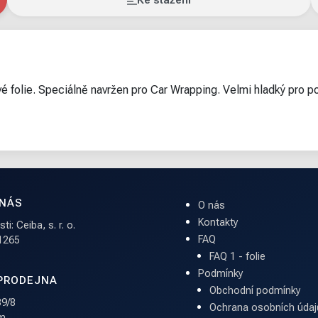
Ke stažení
ové folie. Speciálně navržen pro Car Wrapping. Velmi hladký pro p
 NÁS
O nás
Kontakty
i: Ceiba, s. r. o.
FAQ
 1265
FAQ 1 - folie
Podmínky
PRODEJNA
Obchodní podmínky
9/8
Ochrana osobních údaj
em