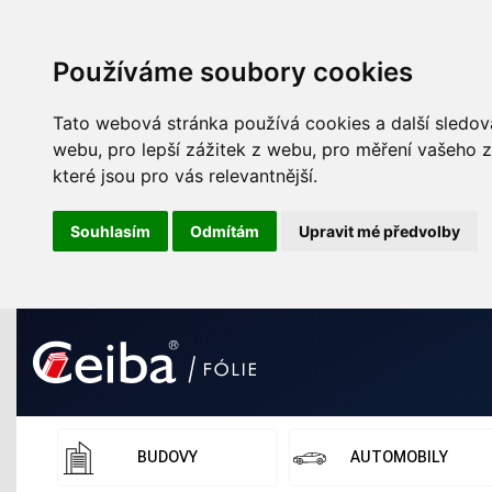
Používáme soubory cookies
Tato webová stránka používá cookies a další sledova
webu
,
pro lepší zážitek z webu
,
pro měření vašeho z
které jsou pro vás relevantnější
.
Souhlasím
Odmítám
Upravit mé předvolby
BUDOVY
AUTOMOBILY