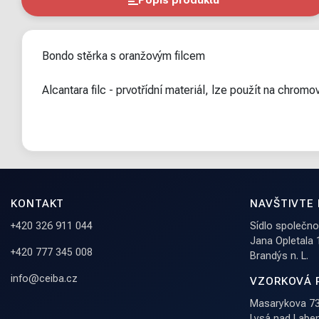
Popis produktu
Bondo stěrka s oranžovým filcem
Alcantara filc - prvotřídní materiál, lze použít na chrom
KONTAKT
NAVŠTIVTE
+420 326 911 044
Sídlo společnost
Jana Opletala
+420 777 345 008
Brandýs n. L.
info@ceiba.cz
VZORKOVÁ 
Masarykova 73
Lysá nad Lab