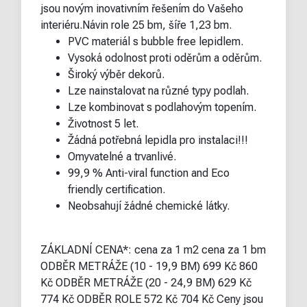
jsou novým inovativním řešením do Vašeho
interiéru.Návin role 25 bm, šíře 1,23 bm.
PVC materiál s bubble free lepidlem.
Vysoká odolnost proti oděrům a oděrům.
Široký výběr dekorů.
Lze nainstalovat na různé typy podlah.
Lze kombinovat s podlahovým topením.
Životnost 5 let.
Žádná potřebná lepidla pro instalaci!!!
Omyvatelné a trvanlivé.
99,9 % Anti-viral function and Eco
friendly certification.
Neobsahují žádné chemické látky.
ZÁKLADNÍ CENA*: cena za 1 m2 cena za 1 bm
ODBĚR METRÁŽE (10 - 19,9 BM) 699 Kč 860
Kč ODBĚR METRÁŽE (20 - 24,9 BM) 629 Kč
774 Kč ODBĚR ROLE 572 Kč 704 Kč Ceny jsou