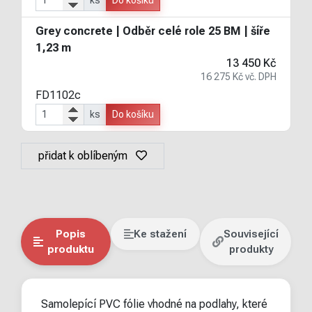
Grey concrete | Odběr celé role 25 BM | šíře
1,23 m
13 450 Kč
16 275 Kč vč. DPH
FD1102c
ks
Do košíku
přidat k oblíbeným
Popis
Ke stažení
Související
produktu
produkty
Samolepící PVC fólie vhodné na podlahy, které