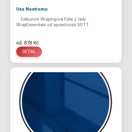
Uss Nostromo
Exkluzivní Wrapingová Fólie z řady
WrapEssentials od společnosti SOTT.
od: 878 Kč
DETAIL