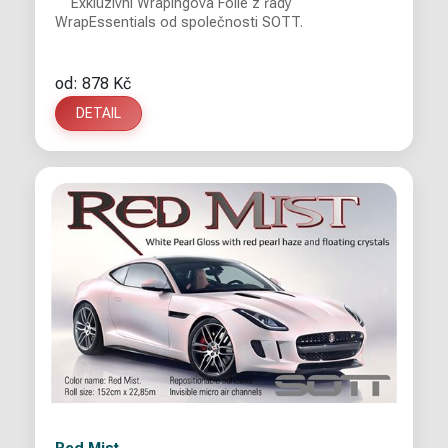
Exkluzivní Wrapingová Fólie z řady
WrapEssentials od společnosti SOTT.
od: 878 Kč
DETAIL