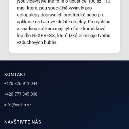
jsou vícevrstvé lité fólie o tloušťce 100 až 110
mic, které jsou speciálně vyvinuty pro
celopolepy dopravních prostředků nebo pro
aplikace na tvarově složité objekty. Pro rychlou
a snadnou aplikaci mají tyto fólie komůrkové
lepidlo HEXPRESS, které také eliminuje tvorbu
vzduchových bublin.
KONTAKT
+420 326 911 044
+420 777 345 008
info@ceiba.cz
NAVŠTIVTE NÁS