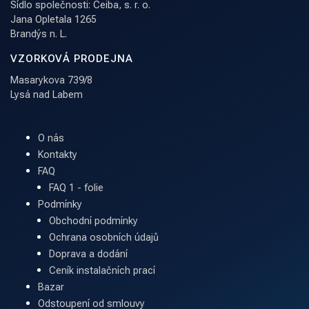
Sídlo společnosti: Ceiba, s. r. o.
Jana Opletala 1265
Brandýs n. L.
VZORKOVÁ PRODEJNA
Masarykova 739/8
Lysá nad Labem
O nás
Kontakty
FAQ
FAQ 1 - folie
Podmínky
Obchodní podmínky
Ochrana osobních údajů
Doprava a dodání
Ceník instalačních prací
Bazar
Odstoupení od smlouvy