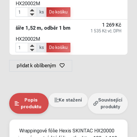
HX20002M
ks
Do košíku
1 269 Kč
šíře 1,52 m, odběr 1 bm
1 535 Kč vč. DPH
HX20002M
ks
Do košíku
přidat k oblíbeným
Popis
Ke stažení
Související
produktu
produkty
Wrappingové fólie Hexis SKINTAC HX20000