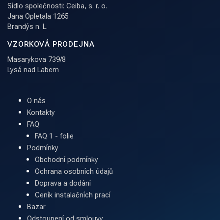
Sídlo společnosti: Ceiba, s. r. o.
Jana Opletala 1265
Brandýs n. L.
VZORKOVÁ PRODEJNA
Masarykova 739/8
Lysá nad Labem
O nás
Kontakty
FAQ
FAQ 1 - folie
Podmínky
Obchodní podmínky
Ochrana osobních údajů
Doprava a dodání
Ceník instalačních prací
Bazar
Odstoupení od smlouvy