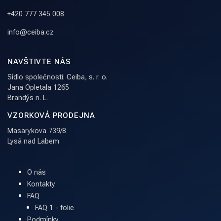
+420 777 345 008
info@ceiba.cz
NAVŠTIVTE NÁS
Sídlo společnosti: Ceiba, s. r. o.
Jana Opletala 1265
Brandýs n. L.
VZORKOVÁ PRODEJNA
Masarykova 739/8
Lysá nad Labem
O nás
Kontakty
FAQ
FAQ 1 - folie
Podmínky