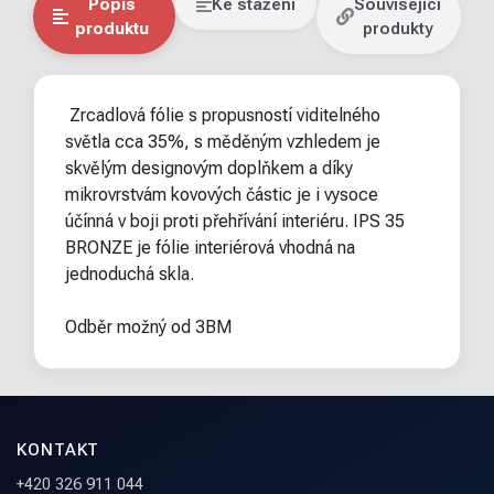
Popis
Ke stažení
Související
produktu
produkty
Zrcadlová fólie s propusností viditelného
světla cca 35%, s měděným vzhledem je
skvělým designovým doplňkem a díky
mikrovrstvám kovových částic je i vysoce
účínná v boji proti přehřívání interiéru. IPS 35
BRONZE je fólie interiérová vhodná na
jednoduchá skla.
Odběr možný od 3BM
KONTAKT
+420 326 911 044