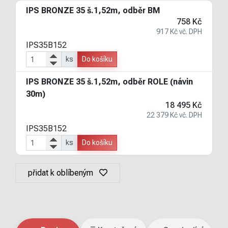
IPS BRONZE 35 š.1,52m, odběr BM
758 Kč
917 Kč vč. DPH
IPS35B152
ks
Do košíku
IPS BRONZE 35 š.1,52m, odběr ROLE (návin
30m)
18 495 Kč
22 379 Kč vč. DPH
IPS35B152
ks
Do košíku
přidat k oblíbeným