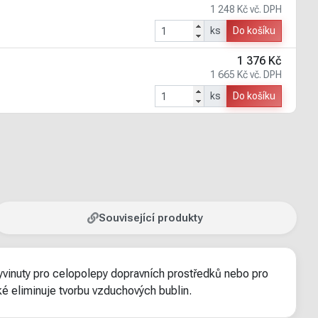
1 248 Kč vč. DPH
ks
Do košíku
1 376 Kč
1 665 Kč vč. DPH
ks
Do košíku
Související produkty
yvinuty pro celopolepy dopravních prostředků nebo pro
ké eliminuje tvorbu vzduchových bublin.