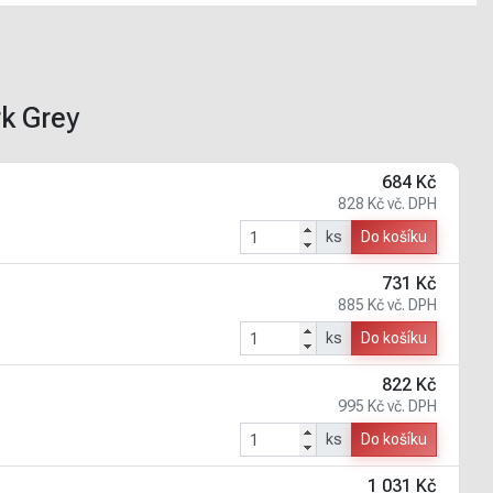
k Grey
684 Kč
828 Kč vč. DPH
ks
Do košíku
731 Kč
885 Kč vč. DPH
ks
Do košíku
822 Kč
995 Kč vč. DPH
ks
Do košíku
1 031 Kč