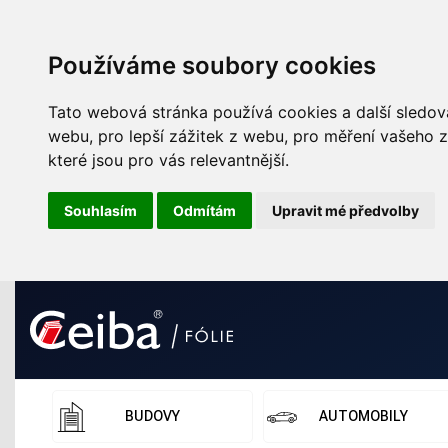
Používáme soubory cookies
Tato webová stránka používá cookies a další sledova
webu
,
pro lepší zážitek z webu
,
pro měření vašeho z
které jsou pro vás relevantnější
.
Souhlasím
Odmítám
Upravit mé předvolby
BUDOVY
AUTOMOBILY