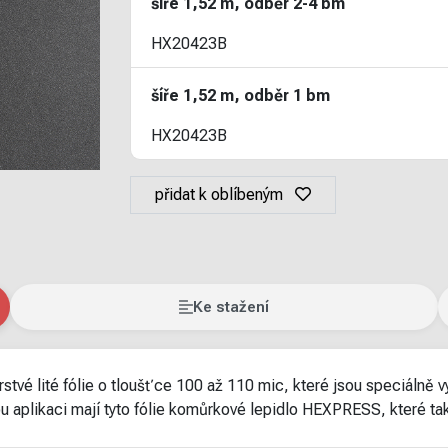
šíře 1,52 m, odběr 2-4 bm
HX20423B
šíře 1,52 m, odběr 1 bm
HX20423B
přidat k oblíbeným
Ke stažení
é lité fólie o tloušťce 100 až 110 mic, které jsou speciálně v
nou aplikaci mají tyto fólie komůrkové lepidlo HEXPRESS, které ta