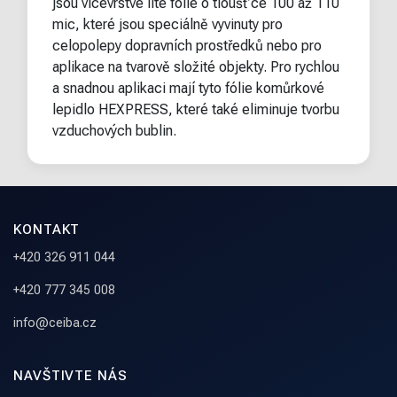
jsou vícevrstvé lité fólie o tloušťce 100 až 110
mic, které jsou speciálně vyvinuty pro
celopolepy dopravních prostředků nebo pro
aplikace na tvarově složité objekty. Pro rychlou
a snadnou aplikaci mají tyto fólie komůrkové
lepidlo HEXPRESS, které také eliminuje tvorbu
vzduchových bublin.
KONTAKT
+420 326 911 044
+420 777 345 008
info@ceiba.cz
NAVŠTIVTE NÁS