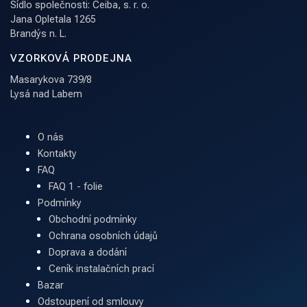
Sídlo společnosti: Ceiba, s. r. o.
Jana Opletala 1265
Brandýs n. L.
VZORKOVÁ PRODEJNA
Masarykova 739/8
Lysá nad Labem
O nás
Kontakty
FAQ
FAQ 1 - folie
Podmínky
Obchodní podmínky
Ochrana osobních údajů
Doprava a dodání
Ceník instalačních prací
Bazar
Odstoupení od smlouvy