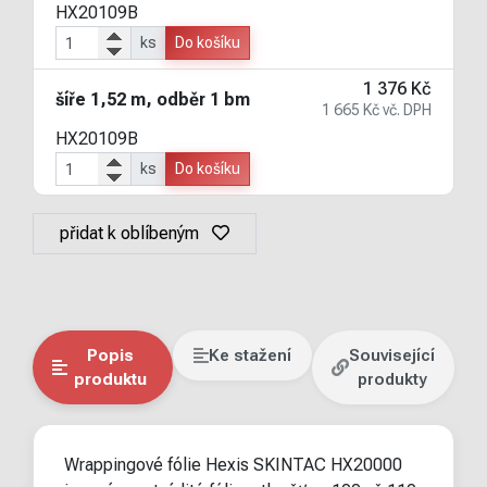
HX20109B
ks
Do košíku
1 376 Kč
šíře 1,52 m, odběr 1 bm
1 665 Kč vč. DPH
HX20109B
ks
Do košíku
přidat k oblíbeným
Popis
Ke stažení
Související
produktu
produkty
Wrappingové fólie Hexis SKINTAC HX20000