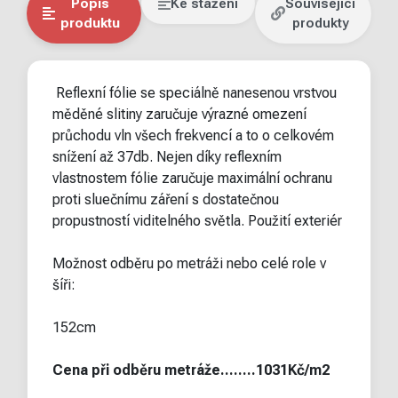
Popis
Ke stažení
Související
produktu
produkty
Reflexní fólie se speciálně nanesenou vrstvou
měděné slitiny zaručuje výrazné omezení
průchodu vln všech frekvencí a to o celkovém
snížení až 37db. Nejen díky reflexním
vlastnostem fólie zaručuje maximální ochranu
proti sluečnímu záření s dostatečnou
propustností viditelného světla. Použití exteriér
Možnost odběru po metráži nebo celé role v
šíři:
152cm
Cena při odběru metráže........1031Kč/m2