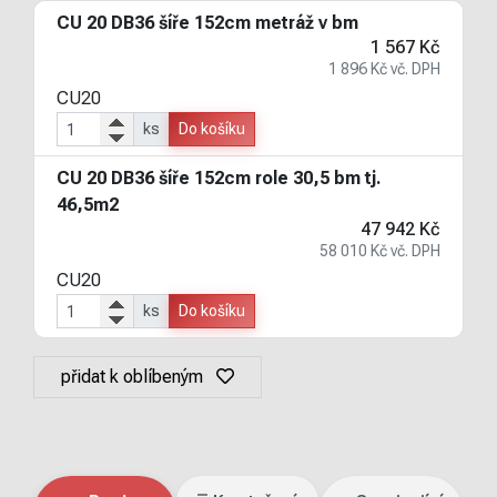
CU 20 DB36 šíře 152cm metráž v bm
1 567 Kč
1 896 Kč vč. DPH
CU20
ks
Do košíku
CU 20 DB36 šíře 152cm role 30,5 bm tj.
46,5m2
47 942 Kč
58 010 Kč vč. DPH
CU20
ks
Do košíku
přidat k oblíbeným