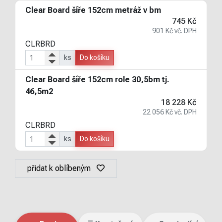
Clear Board šíře 152cm metráž v bm
745 Kč
901 Kč vč. DPH
CLRBRD
ks
Do košíku
Clear Board šíře 152cm role 30,5bm tj.
46,5m2
18 228 Kč
22 056 Kč vč. DPH
CLRBRD
ks
Do košíku
přidat k oblíbeným