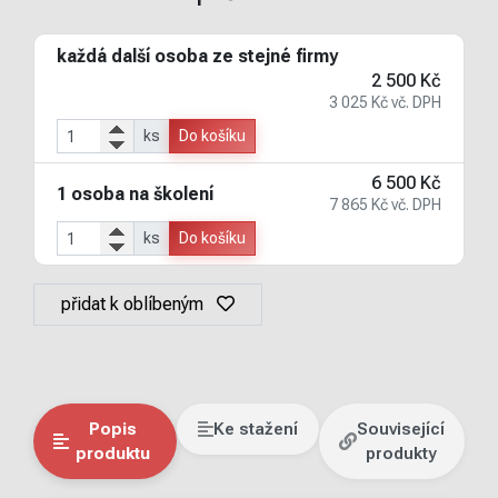
každá další osoba ze stejné firmy
2 500 Kč
3 025 Kč vč. DPH
ks
Do košíku
6 500 Kč
1 osoba na školení
7 865 Kč vč. DPH
ks
Do košíku
přidat k oblíbeným
Popis
Ke stažení
Související
produktu
produkty