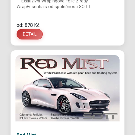
Exkluzivní Wrapingová Fólie z řady
WrapEssentials od společnosti SOTT.
od: 878 Kč
DETAIL