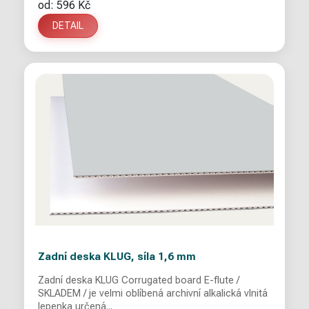
od: 596 Kč
DETAIL
Zadní deska KLUG, síla 1,6 mm
Zadní deska KLUG Corrugated board E-flute /
SKLADEM / je velmi oblíbená archivní alkalická vlnitá
lepenka určená...