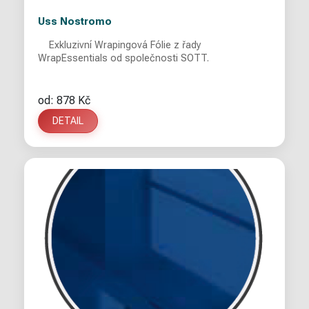
Uss Nostromo
Exkluzivní Wrapingová Fólie z řady
WrapEssentials od společnosti SOTT.
od: 878 Kč
DETAIL